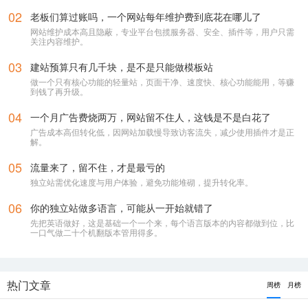
02
老板们算过账吗，一个网站每年维护费到底花在哪儿了
网站维护成本高且隐蔽，专业平台包揽服务器、安全、插件等，用户只需
关注内容维护。
03
建站预算只有几千块，是不是只能做模板站
做一个只有核心功能的轻量站，页面干净、速度快、核心功能能用，等赚
到钱了再升级。
你好，我是您的建站专属客服
04
一个月广告费烧两万，网站留不住人，这钱是不是白花了
专业客服，直接解答各类建站疑问
广告成本高但转化低，因网站加载慢导致访客流失，减少使用插件才是正
解。
微信号
05
流量来了，留不住，才是最亏的
17348730625
独立站需优化速度与用户体验，避免功能堆砌，提升转化率。
06
你的独立站做多语言，可能从一开始就错了
先把英语做好，这是基础一个一个来，每个语言版本的内容都做到位，比
一键复制
一口气做二十个机翻版本管用得多。
或长按 / 扫码 添加微信
热门文章
周榜
月榜