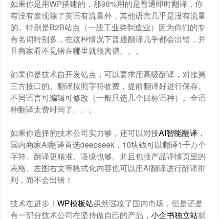
如果你是用WP搭建的，那98%用的是普通即时翻译，你
有没有发现除了英语有流量外，其他语言几乎是没有流量
的。特别是B2B站点（一般工业类制造业）因为你们的专
有名词特别多，在这种情况下普通翻译几乎都会出错，并
且商家看不见错在哪里就很离谱。。。
如果你是技术自开发站点，可以要求用高级翻译，对接第
三方接口的。翻译按照字符收费，提前翻译好进行保存。
不同语言可编辑可修改（一般只选几个目标语种）。全语
种翻译太费时间了。。。
如果你选择的技术公司实力够，还可以对接
AI智能翻译
，
国内商家AI翻译首选deepseek，10块钱可以翻译1千万个
字符。翻译更精准、语境也够。并且包括产品详情页里的
表格、左图右文等格式化内容也可以用AI翻译进行翻译排
列，而不会出错！
技术在进步！
WP模板站
虽然强攻了国内市场，但是还是
有一部分技术公司在坚持做自己的产品，
小企书独立站
就