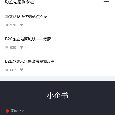
独立站案例专栏
独立站仿牌优秀站点介绍
976
0
B2C独立站商城版——潮牌
630
0
B2B纯展示水果出海易如反掌
667
0
小企书
简体中文