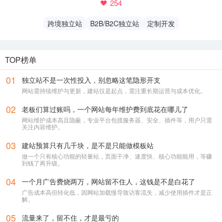
254
跨境独立站
B2B/B2C独立站
定制开发
TOP榜单
01
独立站不是一次性投入，别忽略这笔隐形开支
网站需持续维护与更新，建站仅是起点，需注重长期运营与成本优化。
02
老板们算过账吗，一个网站每年维护费到底花在哪儿了
你好，我是您的建站专属客服
网站维护成本高且隐蔽，专业平台包揽服务器、安全、插件等，用户只需
关注内容维护。
专业客服，直接解答各类建站疑问
03
建站预算只有几千块，是不是只能做模板站
做一个只有核心功能的轻量站，页面干净、速度快、核心功能能用，等赚
到钱了再升级。
微信号
17348730625
04
一个月广告费烧两万，网站留不住人，这钱是不是白花了
广告成本高但转化低，因网站加载慢导致访客流失，减少使用插件才是正
解。
一键复制
05
流量来了，留不住，才是最亏的