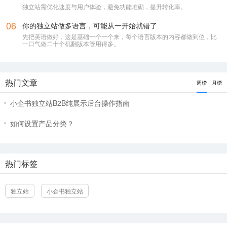
独立站需优化速度与用户体验，避免功能堆砌，提升转化率。
或长按 / 扫码 添加微信
06
你的独立站做多语言，可能从一开始就错了
先把英语做好，这是基础一个一个来，每个语言版本的内容都做到位，比
一口气做二十个机翻版本管用得多。
热门文章
周榜
月榜
小企书独立站B2B纯展示后台操作指南
如何设置产品分类？
（快速解答你的问题，有效沟通）
热门标签
独立站
小企书独立站