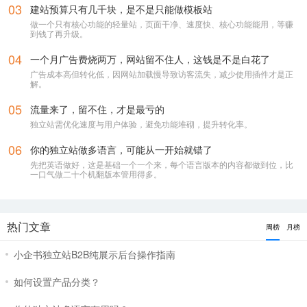
03
建站预算只有几千块，是不是只能做模板站
做一个只有核心功能的轻量站，页面干净、速度快、核心功能能用，等赚
到钱了再升级。
04
一个月广告费烧两万，网站留不住人，这钱是不是白花了
广告成本高但转化低，因网站加载慢导致访客流失，减少使用插件才是正
解。
05
流量来了，留不住，才是最亏的
独立站需优化速度与用户体验，避免功能堆砌，提升转化率。
06
你的独立站做多语言，可能从一开始就错了
先把英语做好，这是基础一个一个来，每个语言版本的内容都做到位，比
一口气做二十个机翻版本管用得多。
热门文章
周榜
月榜
小企书独立站B2B纯展示后台操作指南
如何设置产品分类？