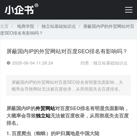
首页
B2C店铺定价
主页
/
电商学院
/
独立站基础知识点
/
屏蔽国内IP的外贸网站对百
度SEO排名有影响吗？
B2B定价
屏蔽国内IP的外贸网站对百度SEO排名有影响吗？
电商学院
2026-06-04 11:26:24
归类：
独立站基础知识点
关于小企书
屏蔽国内IP的外贸网站对百度SEO排名有明显负面影响，大
概率会导致网站无法被百度收录，从而彻底失去百度排名。
屏蔽国内IP的
外贸网站
对百度SEO排名有明显负面影响，
大概率会导致
独立站
无法被百度收录，从而彻底失去百度
排名。
1. 百度爬虫（蜘蛛）的IP归属地是中国大陆