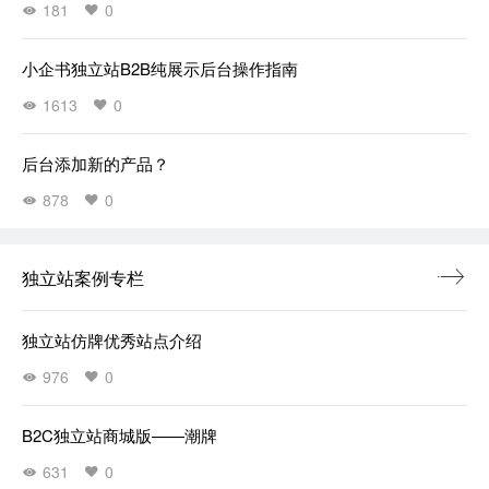
181
0
小企书独立站B2B纯展示后台操作指南
1613
0
后台添加新的产品？
878
0
独立站案例专栏
独立站仿牌优秀站点介绍
976
0
B2C独立站商城版——潮牌
631
0