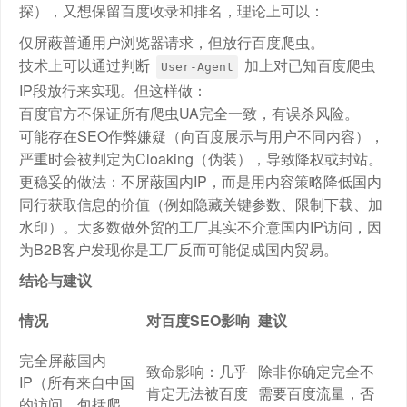
探），又想保留百度收录和排名，理论上可以：
仅屏蔽普通用户浏览器请求，但放行百度爬虫。
技术上可以通过判断
加上对已知百度爬虫
User-Agent
IP段放行来实现。但这样做：
百度官方不保证所有爬虫UA完全一致，有误杀风险。
可能存在SEO作弊嫌疑（向百度展示与用户不同内容），
严重时会被判定为Cloaking（伪装），导致降权或封站。
更稳妥的做法：不屏蔽国内IP，而是用内容策略降低国内
同行获取信息的价值（例如隐藏关键参数、限制下载、加
水印）。大多数做外贸的工厂其实不介意国内IP访问，因
为B2B客户发现你是工厂反而可能促成国内贸易。
结论与建议
情况
对百度SEO影响
建议
完全屏蔽国内
致命影响：几乎
除非你确定完全不
IP（所有来自中国
肯定无法被百度
需要百度流量，否
的访问，包括爬