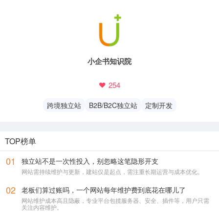
微信号
17348730625
一键复制
小企书知识院
或长按 / 扫码 添加微信
254
跨境独立站
B2B/B2C独立站
定制开发
TOP榜单
01
独立站不是一次性投入，别忽略这笔隐形开支
网站需持续维护与更新，建站仅是起点，需注重长期运营与成本优化。
02
老板们算过账吗，一个网站每年维护费到底花在哪儿了
网站维护成本高且隐蔽，专业平台包揽服务器、安全、插件等，用户只需
关注内容维护。
（快速解答你的问题，有效沟通）