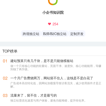
小企书知识院
你好，我是您的建站专属客服
254
跨境独立站
B2B/B2C独立站
定制开发
专业客服，直接解答各类建站疑问
微信号
TOP榜单
17348730625
01
建站预算只有几千块，是不是只能做模板站
做一个只有核心功能的轻量站，页面干净、速度快、核心功能能用，等赚
一键复制
到钱了再升级。
02
一个月广告费烧两万，网站留不住人，这钱是不是白花了
或长按 / 扫码 添加微信
广告成本高但转化低，因网站加载慢导致访客流失，减少使用插件才是正
解。
03
流量来了，留不住，才是最亏的
独立站需优化速度与用户体验，避免功能堆砌，提升转化率。