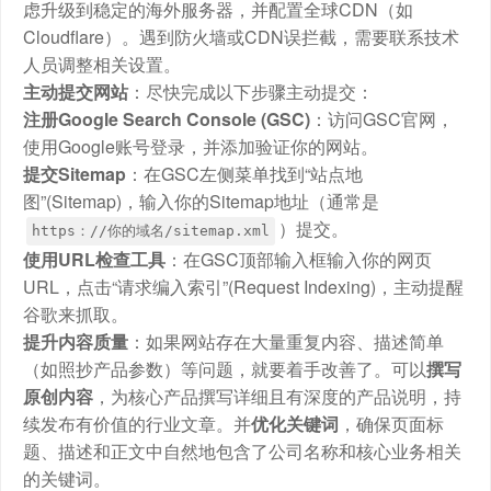
虑升级到稳定的海外服务器，并配置全球CDN（如
Cloudflare）。遇到防火墙或CDN误拦截，需要联系技术
人员调整相关设置。
主动提交网站
：尽快完成以下步骤主动提交：
注册Google Search Console (GSC)
：访问GSC官网，
使用Google账号登录，并添加验证你的网站。
提交Sitemap
：在GSC左侧菜单找到“站点地
图”(Sitemap)，输入你的Sitemap地址（通常是
）提交。
https：//你的域名/sitemap.xml
使用URL检查工具
：在GSC顶部输入框输入你的网页
URL，点击“请求编入索引”(Request Indexing)，主动提醒
谷歌来抓取。
提升内容质量
：如果网站存在大量重复内容、描述简单
（如照抄产品参数）等问题，就要着手改善了。可以
撰写
原创内容
，为核心产品撰写详细且有深度的产品说明，持
续发布有价值的行业文章。并
优化关键词
，确保页面标
题、描述和正文中自然地包含了公司名称和核心业务相关
的关键词。