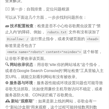
查来解决。
🕵️‍♂️ 第一步：自我排查，定位问题根源
可以从下面这几个方面，一步步找到问题所在：
🧱 技术配置检查
：检查是否不小心给谷歌爬虫设置了“禁
止入内”的障碍。例如，
文件有没有误加了
robots.txt
这行禁止指令，或者关键页面的
Disallow: /
<head>
标签里是否包含了
这个标签，
<meta name="robots" content="noindex">
让谷歌不要收录该页面。
🔍 网站收录状态
：用谷歌“site:你的网站域名”这个指令，
或者在Google Search Console的“网址检查”工具里输入主
页URL，就能立刻看到网站有没有被收录。
⚙️ 服务器与环境
：服务器性能或环境设置问题也可能导致
谷歌无法抓取。比如使用廉价主机导致访问不稳定，或者
服务器防火墙、CDN误拦截了谷歌爬虫。
🕰️ 新站“观察期”
：如果是新上线的网站，谷歌会有一
个“新站沙盒期”用来观察，这个过程可能持续数周到数