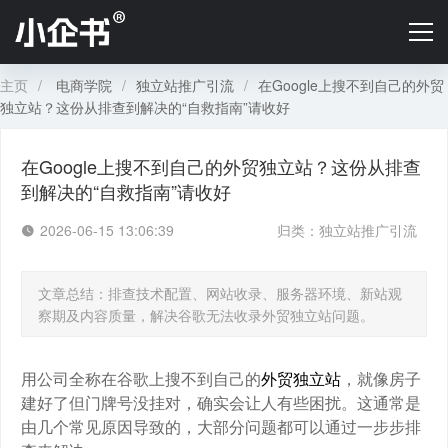
首页
B2C店铺定价
主页
/
电商学院
/
独立站推广引流
/
在Google上搜不到自己的外贸
独立站？这份从排查到解决的“自救指南”请收好
B2B定价
在Google上搜不到自己的外贸独立站？这份从排查
电商学院
到解决的“自救指南”请收好
2026-06-15 13:06:39
关于小企书
归类：
独立站推广引流
文章总结：排查技术配置、网站收录、服务器环境、新站观
察期及内容质量，解决谷歌无法收录外贸独立站问题。
用公司全称在谷歌上搜不到自己的
外贸独立站
，就像房子
建好了但门牌号没挂对，确实会让人有些困扰。这通常是
由几个常见原因导致的，大部分问题都可以通过一步步排