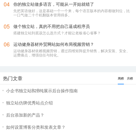
04
你的独立站做多语言，可能从一开始就错了
先把英语做好，这是基础一个一个来，每个语言版本的内容都做到位，比
一口气做二十个机翻版本管用得多。
05
做个独立站，真的不用把自己逼成程序员
搭建独立站到底该怎么选方式？才能让老板省心省事？
06
运动健身器材外贸网站如何布局视频营销？
运动健身器材依赖视频营销，通过四维矩阵提升销售，解决安装、安全、
运费痛点，增强信任与转化。
（快速解答你的问题，有效沟通）
热门文章
周榜
月榜
小企书独立站B2B纯展示后台操作指南
独立站仿牌优秀站点介绍
后台添加新的产品？
如何设置博客分类和发表文章？