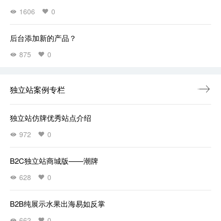
1606
0
后台添加新的产品？
875
0
独立站案例专栏
独立站仿牌优秀站点介绍
972
0
B2C独立站商城版——潮牌
628
0
B2B纯展示水果出海易如反掌
662
0